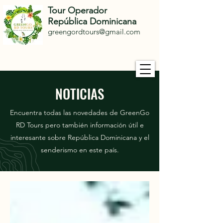
Tour Operador
República Dominicana
greengordtours@gmail.com
NOTICIAS
Encuentra todas las novedades de GreenGo
RD Tours pero también información útil e
interesante sobre República Dominicana y el
senderismo en este país.