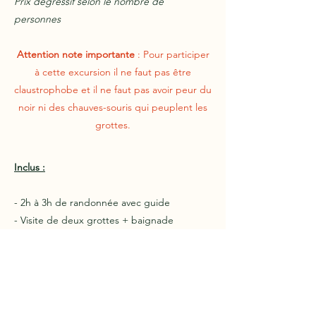
Prix dégressif selon le nombre de
personnes
Attention note importante
: Pour participer
à cette excursion il ne faut pas être
claustrophobe et il ne faut pas avoir peur du
noir ni des chauves-souris qui peuplent les
grottes.
Inclus :
- 2h à 3h de randonnée avec guide
- Visite de deux grottes + baignade
- Déjeuner typique dominicain + boissons
incluses
Possibilité de rajouter les transferts en taxi
aller/retour en supplément si vous le