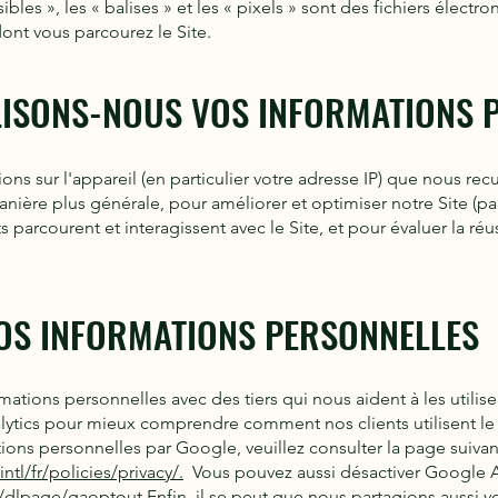
sibles », les « balises » et les « pixels » sont des fichiers élect
dont vous parcourez le Site.
LISONS
-NOUS VOS INFORMATIONS 
ions sur l'appareil (en particulier votre adresse IP) que nous rec
manière plus générale, pour améliorer et optimiser notre Site (
ts parcourent et interagissent avec le Site, et pour évaluer la 
O
S INFORMATIONS PERSONNELLES
ations personnelles avec des tiers qui nous aident à les utilis
ytics pour mieux comprendre comment nos clients utilisent le S
ations personnelles par Google, veuillez consulter la page suiva
tl/fr/policies/privacy/.
Vous pouvez aussi désactiver Google An
m/dlpage/gaoptout.
Enfin, il se peut que nous partagions aussi 