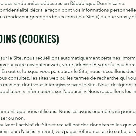
e des randonnées pédestres en République Dominicaine.
nfidentialité décrit la façon dont vos informations personnelles 
us rendez sur greengordtours.com (le « Site ») ou que vous y e
OINS
(COOKIES)
sur le Site, nous recueillons automatiquement certaines inform
 sur votre navigateur web, votre adresse IP, votre fuseau horai
il. En outre, lorsque vous parcourez le Site, nous recueillons de
us consultez, les sites web ou les termes de recherche qui vous o
a manière dont vous interagissez avec le Site. Nous désignons 
ellation « Informations sur l'appareil ».Nous recueillons les Inf
s témoins que nous utilisons. Nous les avons énumérés ici pour qu
iser ou non.
 suivent l'activité du Site et recueillent des données telles que v
ournisseur d'accès Internet, vos pages référentes et de sortie, 