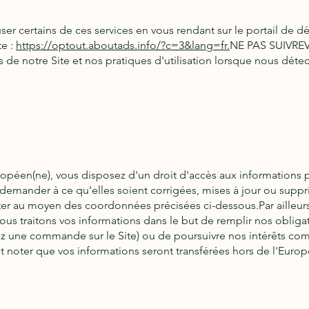
ser certains de ces services en vous rendant sur le portail de dé
te :
https://optout.aboutads.info/?c=3&lang=fr.
NE PAS SUIVREVe
 de notre Site et nos pratiques d'utilisation lorsque nous détec
uropéen(ne), vous disposez d'un droit d'accès aux information
 demander à ce qu'elles soient corrigées, mises à jour ou suppr
cter au moyen des coordonnées précisées ci-dessous.Par ailleurs,
us traitons vos informations dans le but de remplir nos obligat
ez une commande sur le Site) ou de poursuivre nos intérêts co
 noter que vos informations seront transférées hors de l'Europ