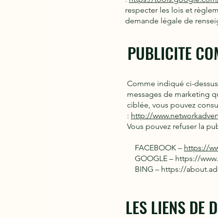
respecter les lois et règl
demande légale de renseig
PUBLICITE
COM
Comme indiqué ci-dessus, 
messages de marketing qui,
ciblée, vous pouvez consul
:
http://www.networkadvert
Vous pouvez refuser la publ
FACEBOOK –
https://w
GOOGLE – https://www.g
BING – https://about.ads.
LES LIENS DE D